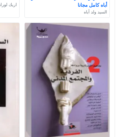
أباه كامل مجانا
اريك لورا
السيد ولد أباه