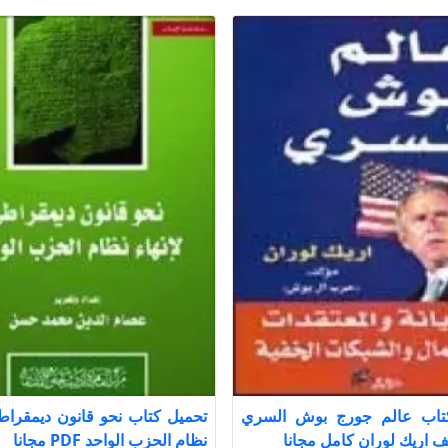
تاب عالم جورج بوش السري
تحميل كتاب نحو قانون ديمقراطي
نظام الحزب الواحد PDF مجانا