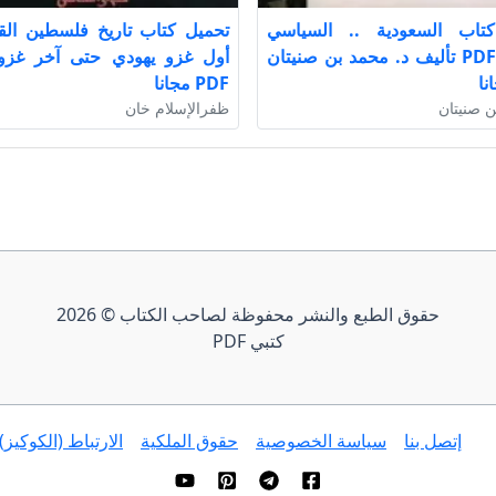
تاب السعودية .. السياسي
تحميل كتاب تاريخ فلسطين الق
والقبيلة PDF تأليف د. محمد بن صنيتان
أول غزو يهودي حتى آخر غزو
نا
PDF مجانا
ن صنيتان
ظفرالإسلام خان
حقوق الطبع والنشر محفوظة لصاحب الكتاب © 2026
كتبي PDF
إتصل بنا
سياسة الخصوصية
حقوق الملكية
الارتباط (الكوكيز)