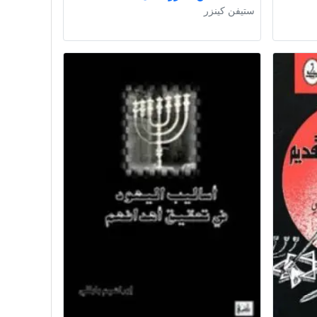
ستيفن كينزر