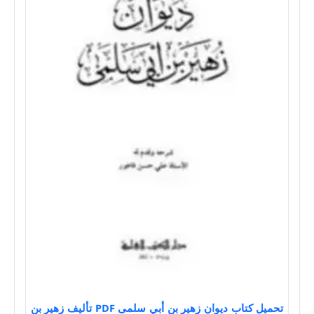
تحميل كتاب ديوان زهير بن أبي سلمى PDF تأليف زهير بن