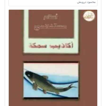
محمود درويش