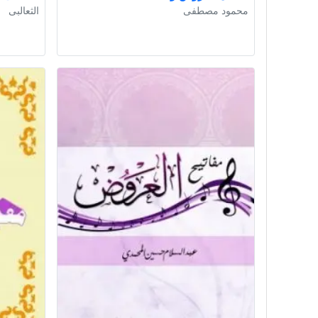
محمود مصطفى
الثعالبى