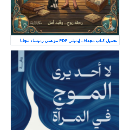
تحميل كتاب مجداف إيميلي PDF مونسي رميساء مجانا