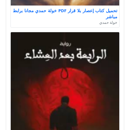
تحميل كتاب إعصار بلا قرار PDF خولة حمدي مجانا برابط
مباشر
خولة حمدي