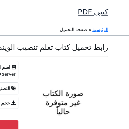
خطي
كتبي PDF
لى
لمحتوى
الرئيسية
صفحة التحميل
رابط تحميل كتاب تعلم تنصيب الويندوز 2000 سيرفر - indows 2000 server PDF
اسم ا
 server
التصن
حجم ا