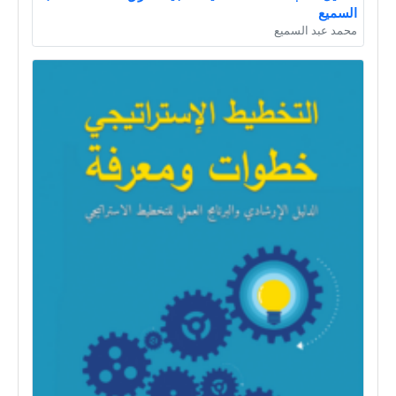
السميع
محمد عبد السميع