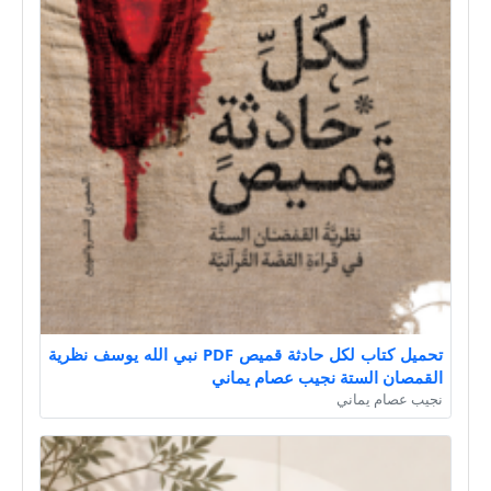
تحميل كتاب لكل حادثة قميص PDF نبي الله يوسف نظرية
القمصان الستة نجيب عصام يماني
نجيب عصام يماني