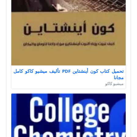
تحميل كتاب كون أينشتاين PDF تأليف ميشيو كاكو كامل
مجانا
ميشيو كاكو