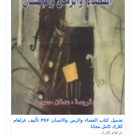
تحميل كتاب الفضاء والزمن والانسان PDF تأليف غراهام
كلارك كامل مجانا
غراهام كلارك