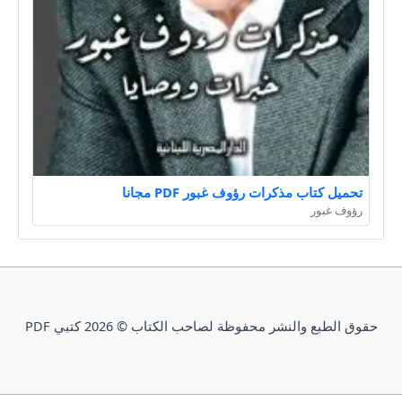
تحميل كتاب مذكرات رؤوف غبور PDF مجانا
رؤوف غبور
حقوق الطبع والنشر محفوظة لصاحب الكتاب © 2026 كتبي PDF