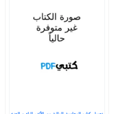
تحميل كتاب المحاسبة المالية من الألف للياء – الجزء