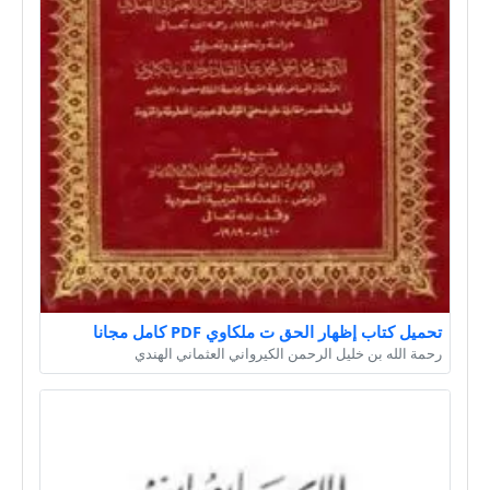
تحميل كتاب إظهار الحق ت ملكاوي PDF كامل مجانا
رحمة الله بن خليل الرحمن الكيرواني العثماني الهندي