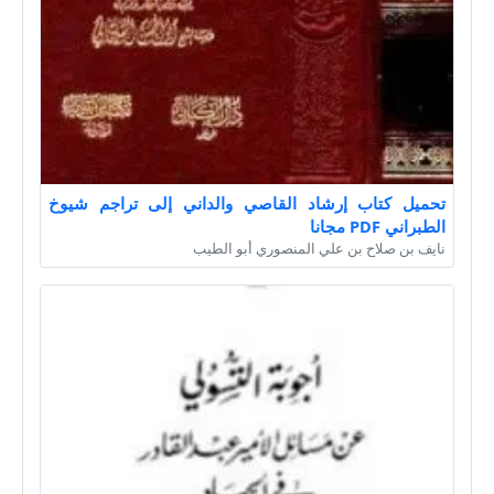
تحميل كتاب إرشاد القاصي والداني إلى تراجم شيوخ
الطبراني PDF مجانا
نايف بن صلاح بن علي المنصوري أبو الطيب