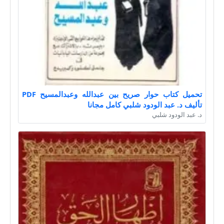
تحميل كتاب حوار صريح بين عبدالله وعبدالمسيح PDF
تأليف د. عبد الودود شلبي كامل مجانا
د. عبد الودود شلبي