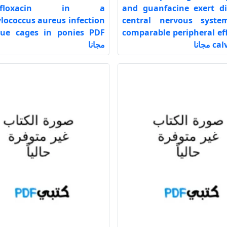
bofloxacin in a
and guanfacine exert di
lococcus aureus infection
central nervous syste
sue cages in ponies PDF
comparable peripheral eff
مجانا
مجانا