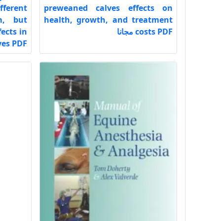
fferent
preweaned calves effects on
m, but
health, growth, and treatment
costs PDF مجانا
ects in
calves PDF 