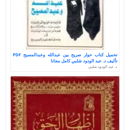
تحميل كتاب حوار صريح بين عبدالله وعبدالمسيح PDF
تأليف د. عبد الودود شلبي كامل مجانا
د. عبد الودود شلبي