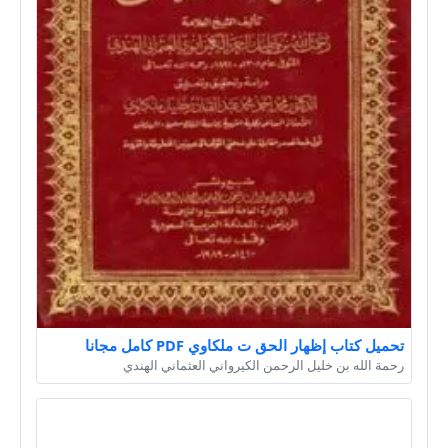
تحميل كتاب إظهار الحق ت ملكاوي PDF كامل مجانا
رحمة الله بن خليل الرحمن الكيرواني العثماني الهندي