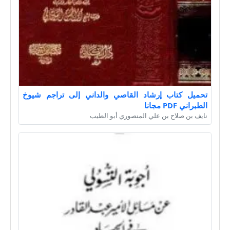
تحميل كتاب إرشاد القاصي والداني إلى تراجم شيوخ
الطبراني PDF مجانا
نايف بن صلاح بن علي المنصوري أبو الطيب