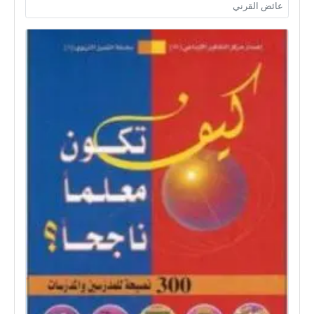
عائض القرني