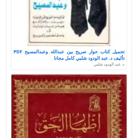
تحميل كتاب حوار صريح بين عبدالله وعبدالمسيح PDF
تأليف د. عبد الودود شلبي كامل مجانا
د. عبد الودود شلبي