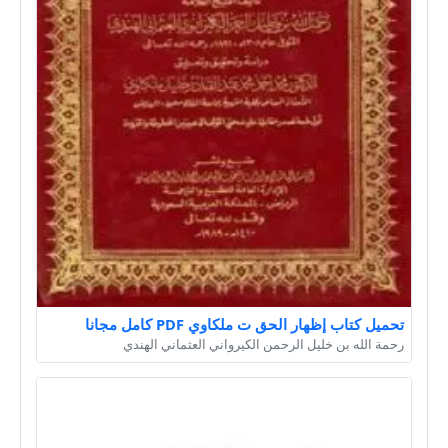
تحميل كتاب إظهار الحق ت ملكاوي PDF كامل مجانا
رحمة الله بن خليل الرحمن الكيرواني العثماني الهندي