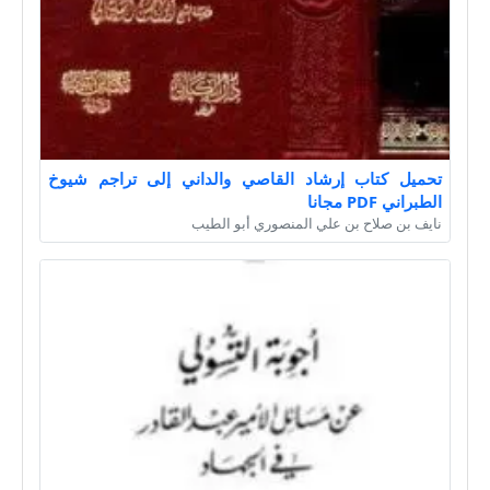
تحميل كتاب إرشاد القاصي والداني إلى تراجم شيوخ
الطبراني PDF مجانا
نايف بن صلاح بن علي المنصوري أبو الطيب