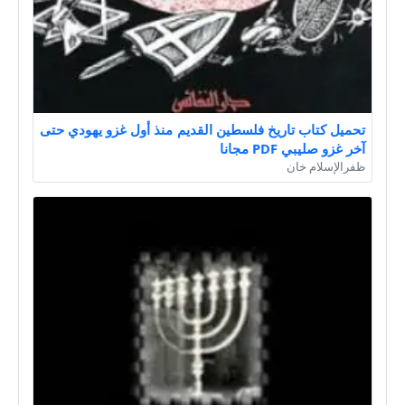
تحميل كتاب تاريخ فلسطين القديم منذ أول غزو يهودي حتى
آخر غزو صليبي PDF مجانا
ظفرالإسلام خان