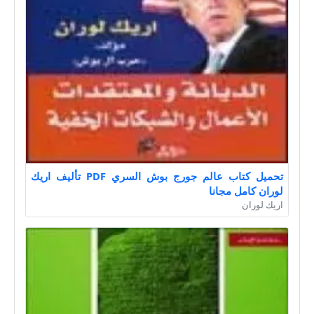
تحميل كتاب عالم جورج بوش السري PDF تأليف اريك
لوران كامل مجانا
اريك لوران