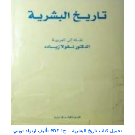
تحميل كتاب تاريخ البشرية – ج1 PDF تأليف ارنولد تويني