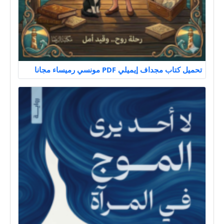
تحميل كتاب مجداف إيميلي PDF مونسي رميساء مجانا