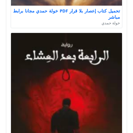
تحميل كتاب إعصار بلا قرار PDF خولة حمدي مجانا برابط
مباشر
خولة حمدي