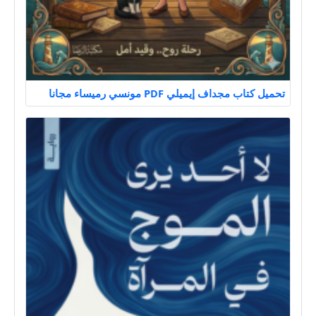
تحميل كتاب مجداف إيميلي PDF مونسي رميساء مجانا