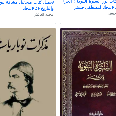
اب نور السيرة النبوية : الجزء
تحميل كتاب ميخائيل مشاقة بين
والتاريخ PDF مجانا
حسني
محمد العكش