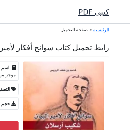
خطي
كتبي PDF
لى
لمحتوى
الرئيسية
صفحة التحميل
رابط تحميل كتاب سوانح أفكار لأمير الب
اسم ا
موجز من
التصن
حجم ا