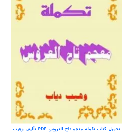
تحميل كتاب تكملة معجم تاج العروس PDF تأليف وهيب