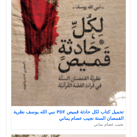
تحميل كتاب لكل حادثة قميص PDF نبي الله يوسف نظرية
القمصان الستة نجيب عصام يماني
نجيب عصام يماني