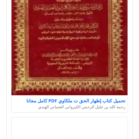
تحميل كتاب إظهار الحق ت ملكاوي PDF كامل مجانا
رحمة الله بن خليل الرحمن الكيرواني العثماني الهندي