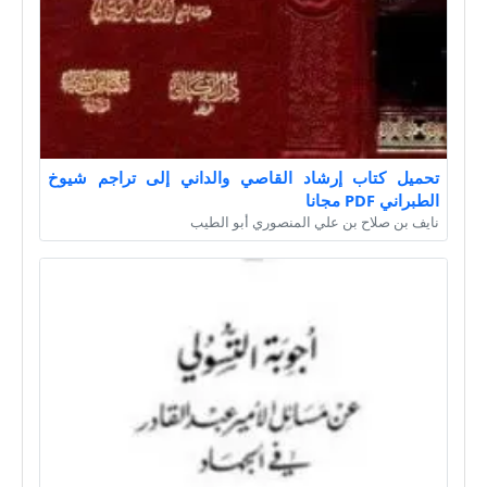
تحميل كتاب إرشاد القاصي والداني إلى تراجم شيوخ
الطبراني PDF مجانا
نايف بن صلاح بن علي المنصوري أبو الطيب