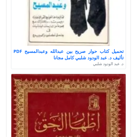
تحميل كتاب حوار صريح بين عبدالله وعبدالمسيح PDF
تأليف د. عبد الودود شلبي كامل مجانا
د. عبد الودود شلبي