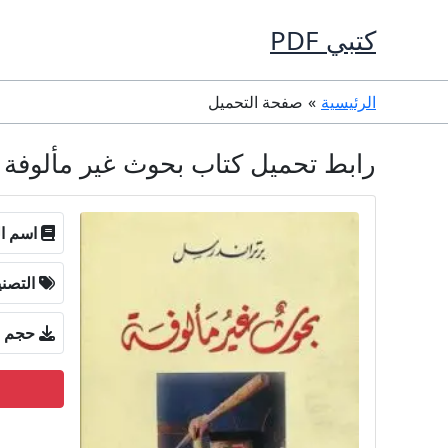
خطي
كتبي PDF
لى
لمحتوى
الرئيسية
صفحة التحميل
رابط تحميل كتاب بحوث غير مألوفة PDF تأليف برتراند راسل كامل مجانا
اسم ال
التصن
حجم ا