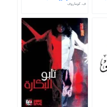
ف. كوماروف