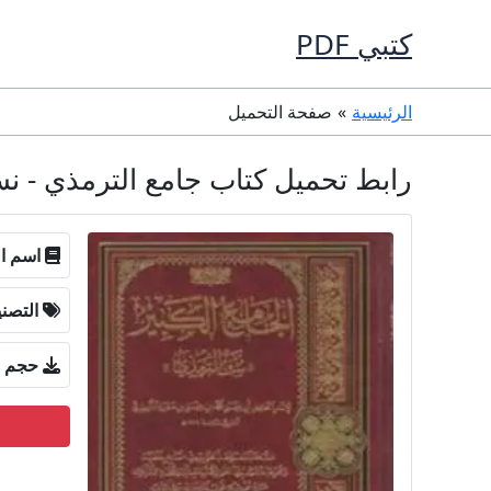
خطي
كتبي PDF
لى
لمحتوى
الرئيسية
صفحة التحميل
رابط تحميل كتاب جامع الترمذي - نسخة 1 - نسخة الكروخي DF
اسم ال
التصن
حجم ا