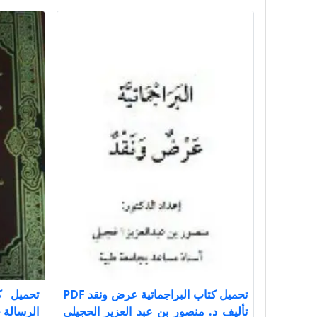
تحميل كتاب البراجماتية عرض ونقد PDF
تحميل ك
تأليف د. منصور بن عبد العزير الحجيلي
الرسالة جــ 2 PDF