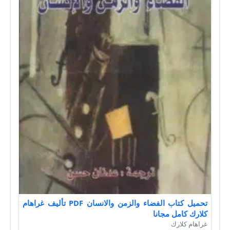
تحميل كتاب الفضاء والزمن والانسان PDF تأليف غراهام
كلارك كامل مجانا
غراهام كلارك