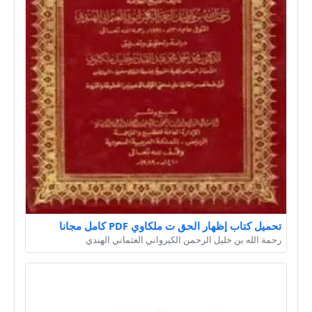
تحميل كتاب إظهار الحق ت ملكاوي PDF كامل مجانا
رحمة الله بن خليل الرحمن الكيرواني العثماني الهندي