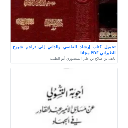
تحميل كتاب إرشاد القاصي والداني إلى تراجم شيوخ
الطبراني PDF مجانا
نايف بن صلاح بن علي المنصوري أبو الطيب