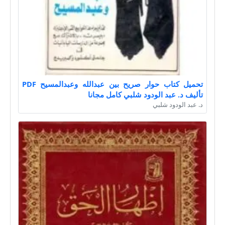
تحميل كتاب حوار صريح بين عبدالله وعبدالمسيح PDF
تأليف د. عبد الودود شلبي كامل مجانا
د. عبد الودود شلبي