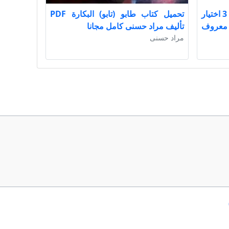
تحميل كتاب منهج البحث العلمي 3 اختيار
تحميل كتاب طابو (تابو) البكارة PDF
عواد معروف
تأليف مراد حسنى كامل مجانا
مراد حسنى