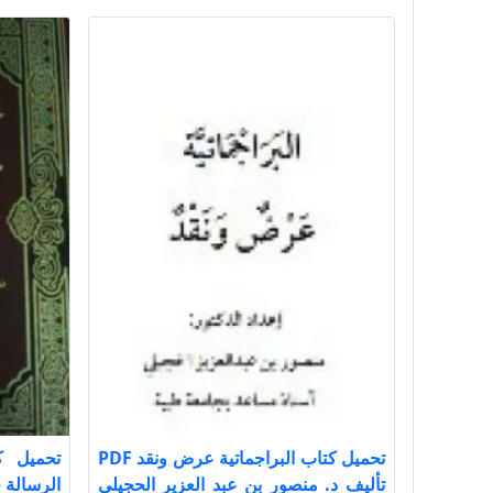
تحميل كتاب البراجماتية عرض ونقد PDF
تحميل ك
تأليف د. منصور بن عبد العزير الحجيلي
الرسالة جــ 2 PDF