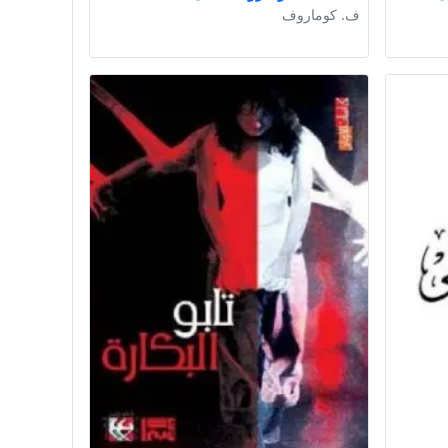
ف. كوماروف