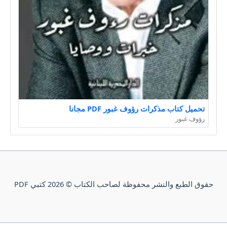
تحميل كتاب مذكرات رؤوف غبور PDF مجانا
رؤوف غبور
حقوق الطبع والنشر محفوظة لصاحب الكتاب © 2026 كتبي PDF