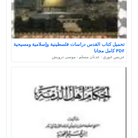
تحميل كتاب القدس دراسات فلسطينية وإسلامية ومسيحية
PDF كامل مجانا
جريس خوري - عدنان مسلم - موسى درويش