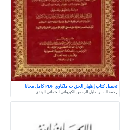
تحميل كتاب إظهار الحق ت ملكاوي PDF كامل مجانا
رحمة الله بن خليل الرحمن الكيرواني العثماني الهندي