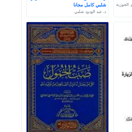
 الجوزية
شلبي كامل مجانا
د. عبد الودود شلبي