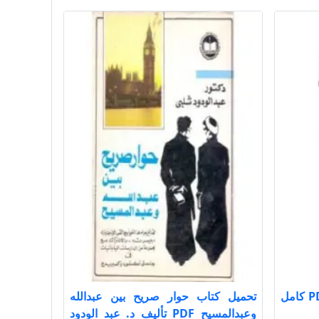
تحميل كتاب الفوائد ت عيون PDF كامل
تحميل كتاب حوار صريح بين عبدالله
وعبدالمسيح PDF تأليف د. عبد الودود