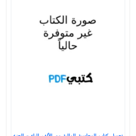
تحميل كتاب المحاسبة المالية من الألف للياء – الجزء