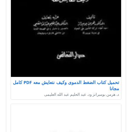
تحميل كتاب الضغط الدموى وكيف نتعايش معه PDF كامل
مجانا
د. هرمن بومبرانز ود. عبد الحليم عبد الله العليمى