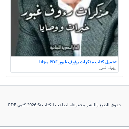
تحميل كتاب مذكرات رؤوف غبور PDF مجانا
رؤوف غبور
حقوق الطبع والنشر محفوظة لصاحب الكتاب © 2026 كتبي PDF