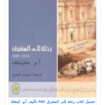
تحميل كتاب رحلة إلى المشرق PDF تأليف أ.و. كينغلك