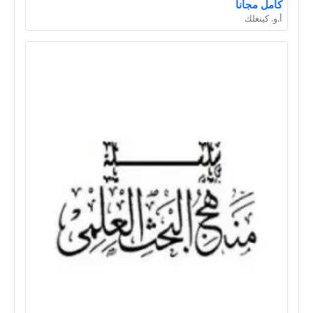
كامل مجانا
أ.و. كينغلك