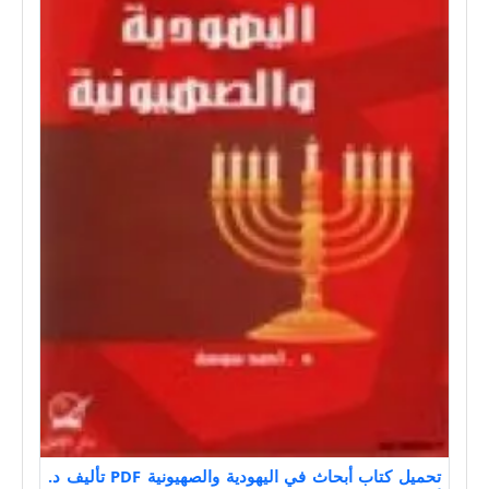
تحميل كتاب أبحاث في اليهودية والصهيونية PDF تأليف د.