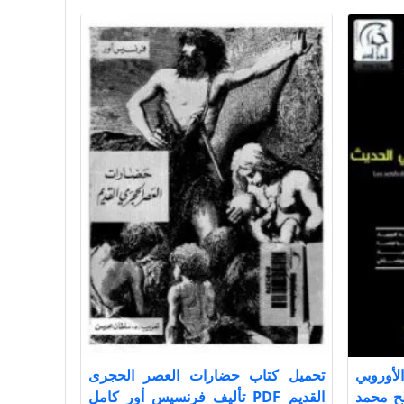
أوروبي
تحميل كتاب حضارات العصر الحجرى
صالح محمد
القديم PDF تأليف فرنسيس أور كامل