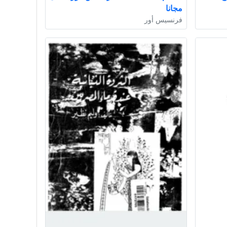
مجانا
فرنسيس أور