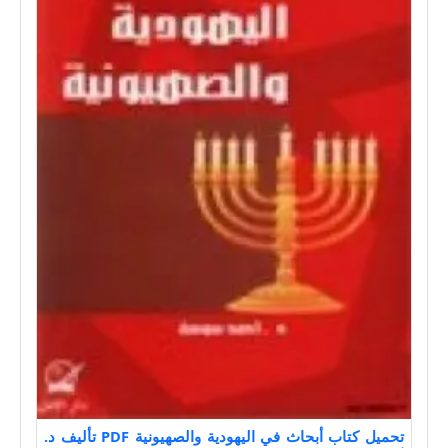
تحميل كتاب أبحاث في اليهودية والصهيونية PDF تأليف د.