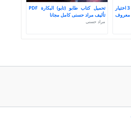
تحميل كتاب منهج البحث العلمي 3 اختيار
تحميل كتاب طابو (تابو) البكارة PDF
عواد معروف
تأليف مراد حسنى كامل مجانا
مراد حسنى