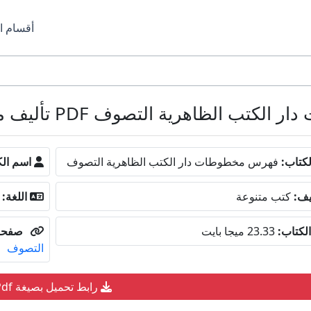
أقسام ا
تصوف PDF تأليف محمد رياض المالح كامل مجانا
كتاب:
فهرس مخطوطات دار الكتب الظاهرية التصوف
اسم الك
يف:
كتب متنوعة
اللغة:
لكتاب:
23.33 ميجا بايت
صفحة
التصوف
رابط تحميل بصيغة Pdf