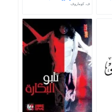
ف. كوماروف