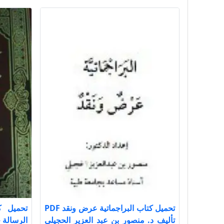
تحميل كتاب البراجماتية عرض ونقد PDF
تحميل ك
تأليف د. منصور بن عبد العزير الحجيلي
الرسالة جــ 2 PDF