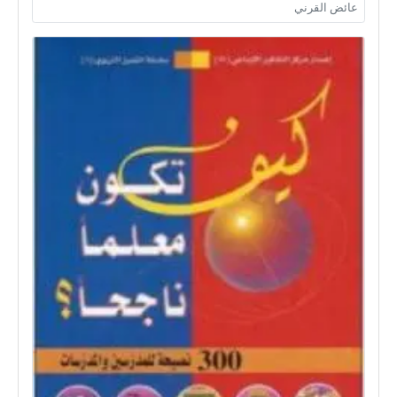
عائض القرني