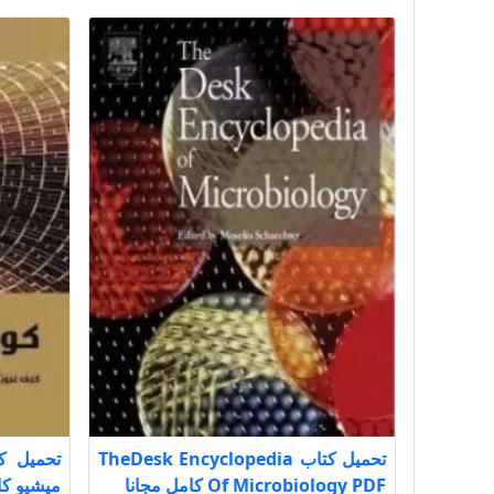
تحميل كتاب TheDesk Encyclopedia
Of Microbiology PDF كامل مجانا
ميشيو كا