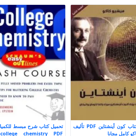
تحميل كتاب كون أينشتاين PDF تأليف
تحميل كتاب شرح مبسط للكمياء
كو كامل مجانا
F