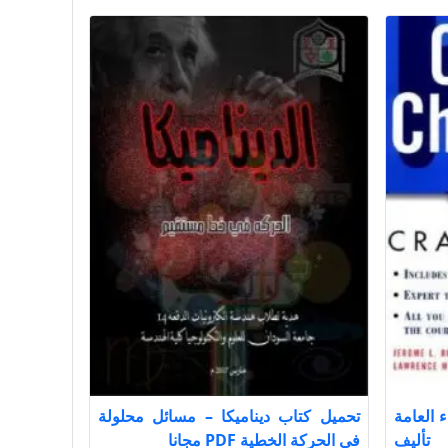
 العامة
تحميل كتاب ديناميكا – مسائل محلولة
college chemistry PD تأليف
في الحركة الخطية PDF مجانا