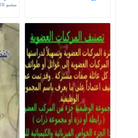
ميشيو كاك