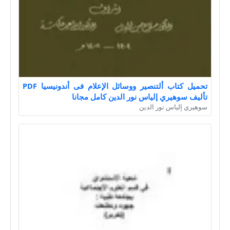
تحميل كتاب ألتنصير ووسائل الإعلام فى أندونيسيا PDF
تأليف سوهيري إلياس نور الدين كامل مجانا
سوهيري إلياس نور الدين