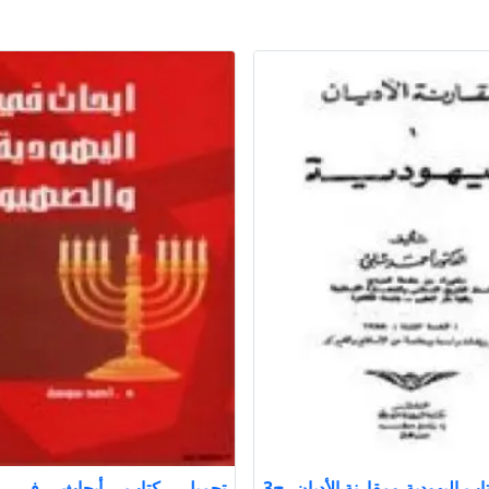
تحميل كتاب اليهودية ومقارنة الأديان .ج3
تحميل كتاب أبحاث في الي