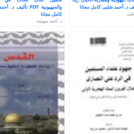
والصهيونية PDF تأليف د
لبى
كامل مجانا
د. أحمد سوسة