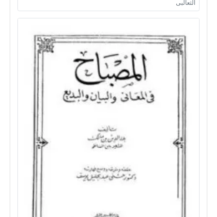
الثعالبى