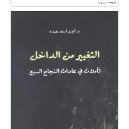
برينيه براون