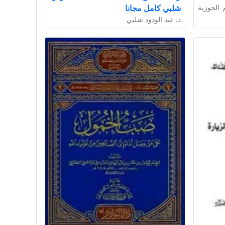
 الجوزية
شلبي كامل مجانا
د. عبد الودود شلبي