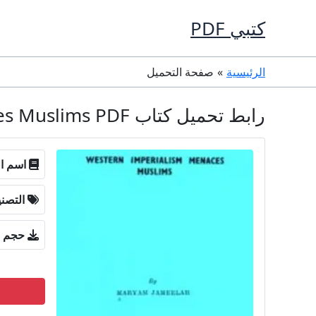
خطي
كتبي PDF
لى
لمحتوى
الرئيسية
صفحة التحميل
رابط تحميل كتاب Western imperialism menaces Muslims PDF تأليف Maryam Jameelah كامل مجانا
اسم ال
التصن
حجم ا