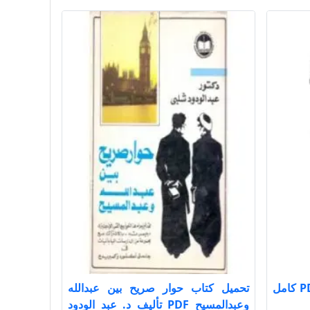
تحميل كتاب الفوائد ت عيون PDF كامل
تحميل كتاب حوار صريح بين عبدالله
وعبدالمسيح PDF تأليف د. عبد الودود