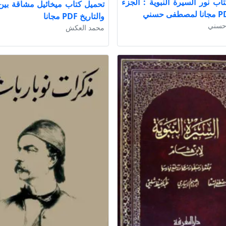
اب نور السيرة النبوية : الجزء
تحميل كتاب ميخائيل مشاقة بين
والتاريخ PDF مجانا
حسني
محمد العكش