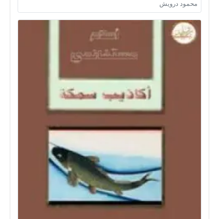
محمود درويش