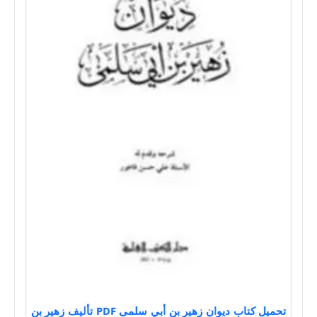
تحميل كتاب ديوان زهير بن أبي سلمى PDF تأليف زهير بن