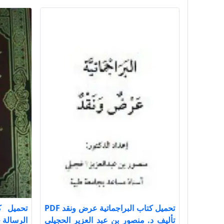
تحميل كتاب البراجماتية عرض ونقد PDF
تحميل ك
تأليف د. منصور بن عبد العزير الحجيلي
الرسالة جــ 2 PDF