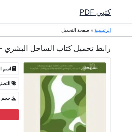
خطي
كتبي PDF
لى
لمحتوى
الرئيسية
صفحة التحميل
رابط تحميل كتاب الساحل البشري PDF تأليف جون آر . غيليس كامل مجانا
اسم ال
التصن
حجم ا