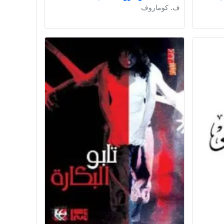
ف. كوماروف