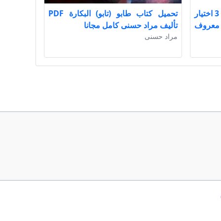
تحميل كتاب منهج البحث العلمي 3 اختيار
تحميل كتاب طابو (تابو) البكارة PDF
عواد معروف
تأليف مراد حسنى كامل مجانا
مراد حسنى